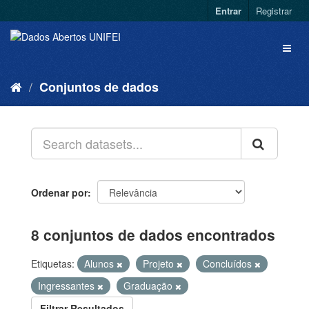
Entrar
Registrar
Conjuntos de dados
Ordenar por
8 conjuntos de dados encontrados
Etiquetas:
Alunos
Projeto
Concluídos
Ingressantes
Graduação
Filtrar Resultados