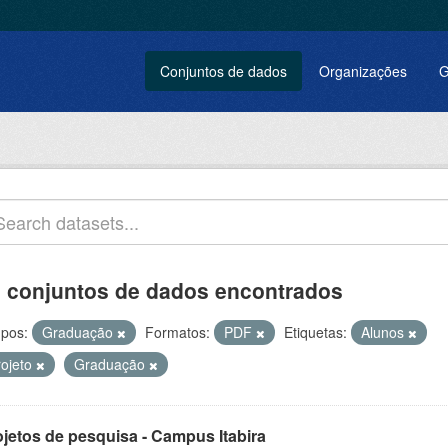
Conjuntos de dados
Organizações
G
 conjuntos de dados encontrados
pos:
Graduação
Formatos:
PDF
Etiquetas:
Alunos
rojeto
Graduação
ojetos de pesquisa - Campus Itabira