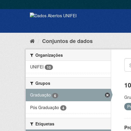
Conjuntos de dados
Organizações
UNIFEI
10
Grupos
10
Graduação
6
Gru
P
Pós Graduação
4
Etiquetas
Pr