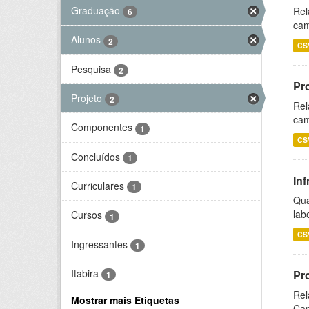
Graduação
Rel
6
cam
Alunos
2
CS
Pesquisa
2
Pr
Projeto
2
Rel
cam
Componentes
1
CS
Concluídos
1
Inf
Curriculares
1
Qua
lab
Cursos
1
CS
Ingressantes
1
Itabira
Pr
1
Rel
Mostrar mais Etiquetas
Cap