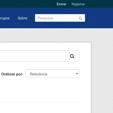
Entrar
Registrar
rupos
Sobre
Ordenar por