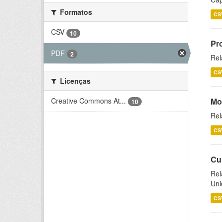
Formatos
CS
CSV
10
Pr
PDF
2
Rel
CS
Licenças
Creative Commons At...
Mo
10
Rel
CS
Cu
Rel
Uni
CS