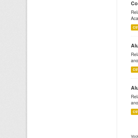
Co
Rel
Aca
CS
Al
Rel
ano
CS
Al
Rel
ano
CS
Voc