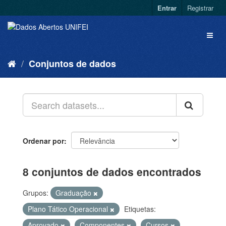
Entrar
Registrar
Conjuntos de dados
Ordenar por
8 conjuntos de dados encontrados
Grupos:
Graduação
Plano Tático Operacional
Etiquetas:
Aprovado
Componentes
Cursos