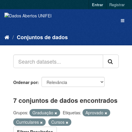
Entrar
Registrar
Conjuntos de dados
Ordenar por
7 conjuntos de dados encontrados
Grupos:
Graduação
Etiquetas:
Aprovado
Curriculares
Cursos
Filtrar Resultados