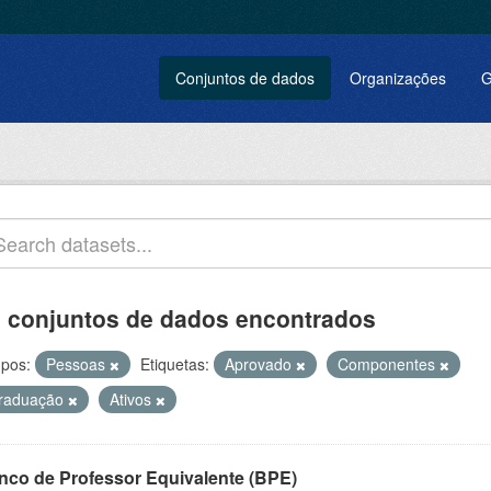
Conjuntos de dados
Organizações
G
 conjuntos de dados encontrados
pos:
Pessoas
Etiquetas:
Aprovado
Componentes
raduação
Ativos
nco de Professor Equivalente (BPE)