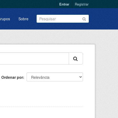
Entrar
Registrar
rupos
Sobre
Ordenar por