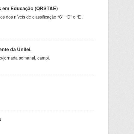
vos em Educação (QRSTAE)
dos níveis de classificação “C”, “D” e “E”,
nte da Unifei.
ho/jornada semanal, campi.
o