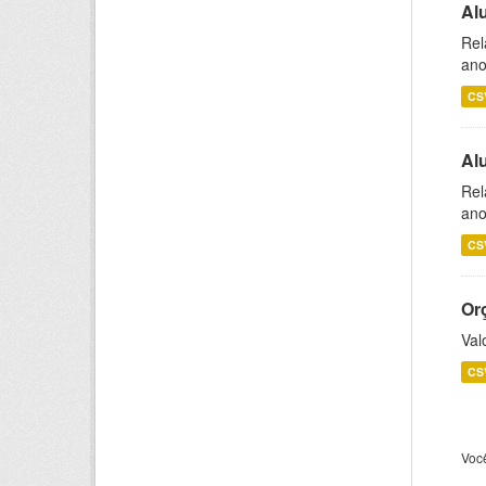
Al
Rel
ano
CS
Al
Rel
ano
CS
Or
Val
CS
Voc