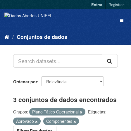
Entrar
Registrar
Conjuntos de dados
Ordenar por
3 conjuntos de dados encontrados
Grupos:
Plano Tático Operacional
Etiquetas:
Aprovado
Componentes
Filtrar Resultados