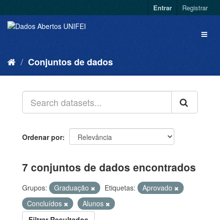
Entrar
Registrar
Conjuntos de dados
Ordenar por
7 conjuntos de dados encontrados
Grupos:
Graduação
Etiquetas:
Aprovado
Concluídos
Alunos
Filtrar Resultados