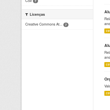
CSV
7
Al
Licenças
Rel
ano
Creative Commons At...
7
CS
Al
Rel
ano
CS
Or
Val
CS