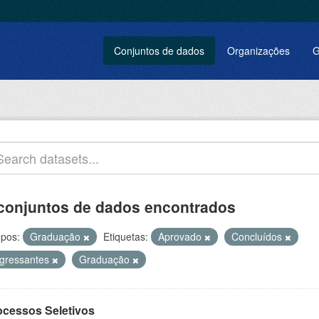
Conjuntos de dados
Organizações
G
conjuntos de dados encontrados
pos:
Graduação
Etiquetas:
Aprovado
Concluídos
ngressantes
Graduação
ocessos Seletivos