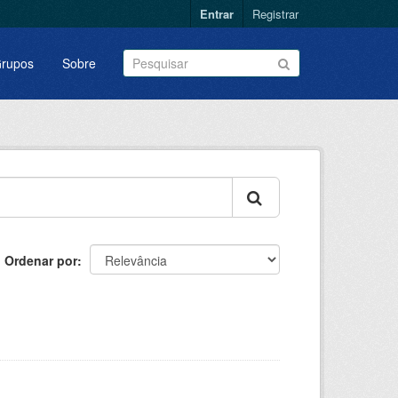
Entrar
Registrar
rupos
Sobre
Ordenar por