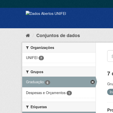
Conjuntos de dados
Organizações
UNIFEI
7
Grupos
7 
Graduação
6
Gru
I
Despesas e Orçamentos
1
Etiquetas
Pr