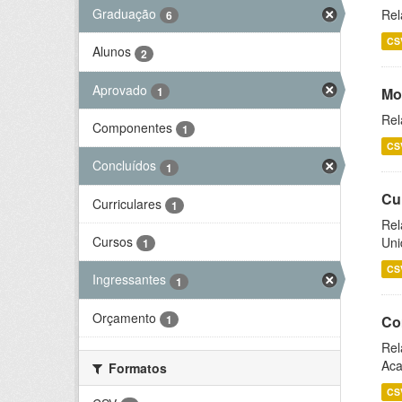
Graduação
Rel
6
CS
Alunos
2
Aprovado
1
Mo
Rel
Componentes
1
CS
Concluídos
1
Cu
Curriculares
1
Rel
Cursos
Uni
1
CS
Ingressantes
1
Orçamento
1
Co
Rel
Aca
Formatos
CS