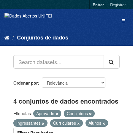
Entrar
Registrar
Conjuntos de dados
Ordenar por
4 conjuntos de dados encontrados
Etiquetas:
Aprovado
Concluídos
Ingressantes
Curriculares
Alunos
Filtrar Resultados