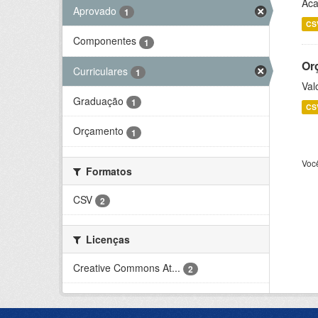
Aca
Aprovado
1
CS
Componentes
1
Or
Curriculares
1
Val
Graduação
1
CS
Orçamento
1
Voc
Formatos
CSV
2
Licenças
Creative Commons At...
2