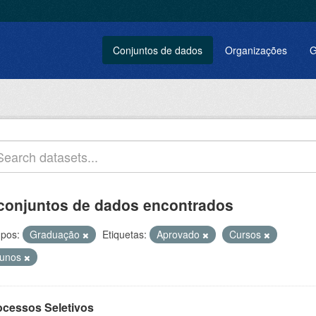
Conjuntos de dados
Organizações
G
conjuntos de dados encontrados
pos:
Graduação
Etiquetas:
Aprovado
Cursos
lunos
ocessos Seletivos