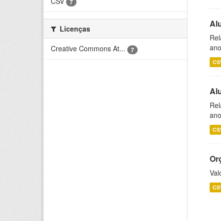
CSV
7
Al
Licenças
Rel
ano
Creative Commons At...
7
CS
Al
Rel
ano
CS
Or
Val
CS