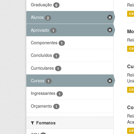
Graduação
Rel
6
CS
Alunos
2
Aprovado
1
Mo
Rel
Componentes
1
CS
Concluídos
1
Cu
Curriculares
1
Rel
Cursos
Uni
1
CS
Ingressantes
1
Orçamento
1
Co
Rel
Aca
Formatos
CS