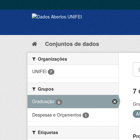
Conjuntos de dados
Organizações
UNIFEI
7
Grupos
7 
Graduação
6
Gru
A
Despesas e Orçamentos
1
Etiquetas
Pr