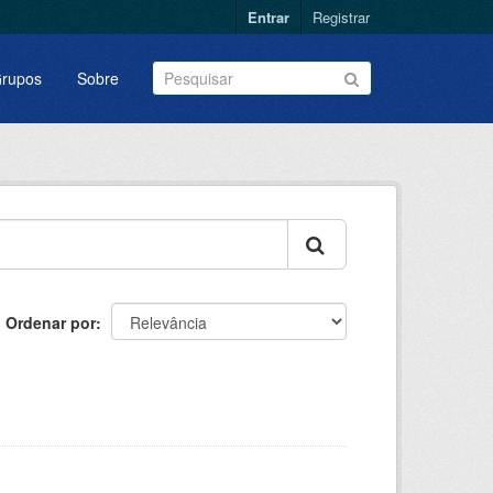
Entrar
Registrar
rupos
Sobre
Ordenar por