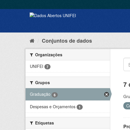
Conjuntos de dados
Organizações
UNIFEI
7
Grupos
7 
Graduação
6
Gru
C
Despesas e Orçamentos
1
Etiquetas
Pr