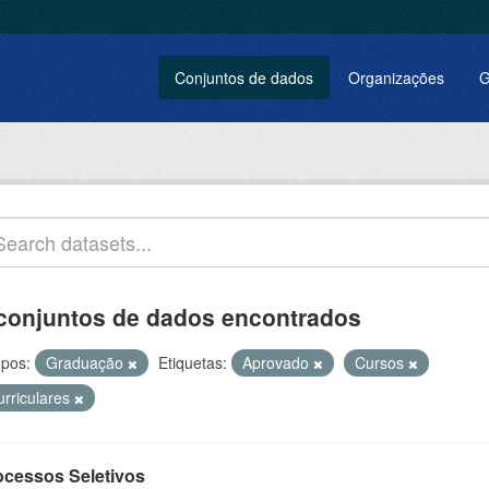
Conjuntos de dados
Organizações
G
conjuntos de dados encontrados
pos:
Graduação
Etiquetas:
Aprovado
Cursos
urriculares
ocessos Seletivos