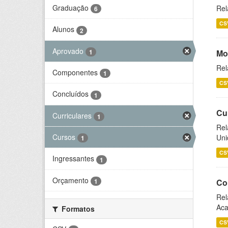
Graduação
Rel
6
CS
Alunos
2
Aprovado
1
Mo
Rel
Componentes
1
CS
Concluídos
1
Cu
Curriculares
1
Rel
Cursos
Uni
1
CS
Ingressantes
1
Orçamento
1
Co
Rel
Aca
Formatos
CS