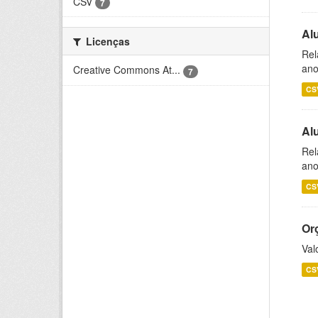
CSV
7
Al
Licenças
Rel
ano
Creative Commons At...
7
CS
Al
Rel
ano
CS
Or
Val
CS