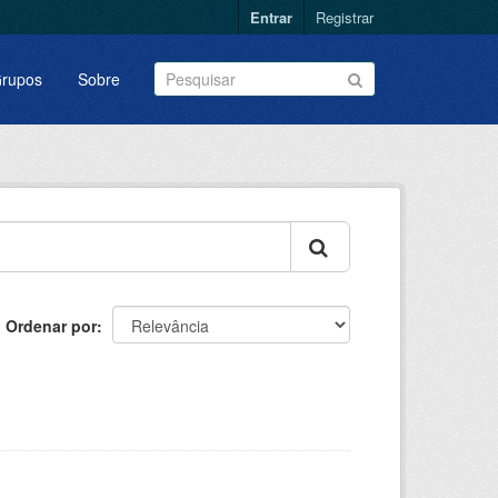
Entrar
Registrar
rupos
Sobre
Ordenar por