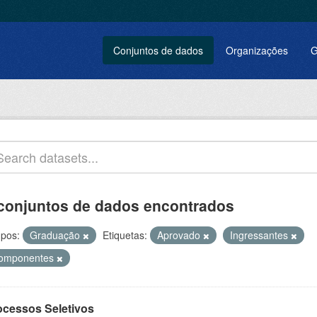
Conjuntos de dados
Organizações
G
conjuntos de dados encontrados
pos:
Graduação
Etiquetas:
Aprovado
Ingressantes
omponentes
ocessos Seletivos