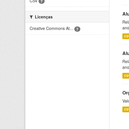
CSV
7
Al
Licenças
Rel
ano
Creative Commons At...
7
CS
Al
Rel
ano
CS
Or
Val
CS