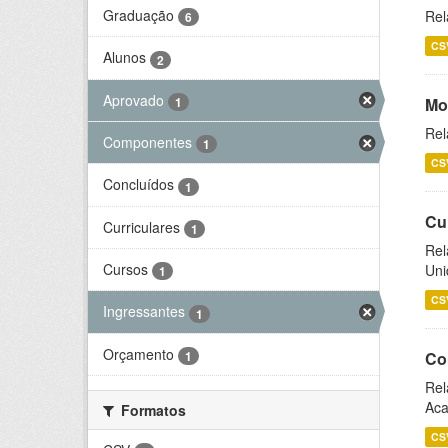
Graduação
Rel
6
CS
Alunos
2
Aprovado
1
Mo
Rel
Componentes
1
CS
Concluídos
1
Cu
Curriculares
1
Rel
Cursos
Uni
1
CS
Ingressantes
1
Orçamento
1
Co
Rel
Aca
Formatos
CS