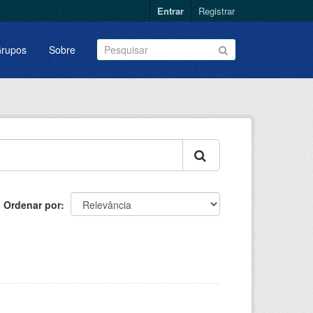
Entrar
Registrar
rupos
Sobre
Ordenar por