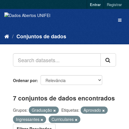
Entrar
Registrar
Conjuntos de dados
Ordenar por
7 conjuntos de dados encontrados
Grupos:
Graduação
Etiquetas:
Aprovado
Ingressantes
Curriculares
Filtrar Resultados