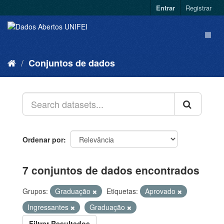
Entrar
Registrar
Conjuntos de dados
Ordenar por
7 conjuntos de dados encontrados
Grupos:
Graduação
Etiquetas:
Aprovado
Ingressantes
Graduação
Filtrar Resultados