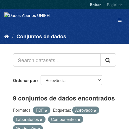
Entrar
Registrar
Conjuntos de dados
Ordenar por
9 conjuntos de dados encontrados
Formatos:
PDF
Etiquetas:
Aprovado
Laboratórios
Componentes
Graduação