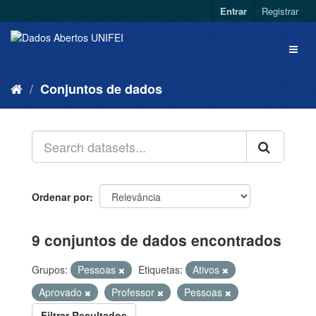
Entrar
Registrar
Conjuntos de dados
Ordenar por
9 conjuntos de dados encontrados
Grupos:
Pessoas
Etiquetas:
Ativos
Aprovado
Professor
Pessoas
Filtrar Resultados