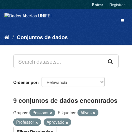
Entrar
Registrar
Conjuntos de dados
Ordenar por
9 conjuntos de dados encontrados
Grupos:
Pessoas
Etiquetas:
Ativos
Professor
Aprovado
Filtrar Resultados