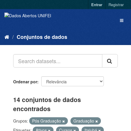
Entrar
Registrar
Conjuntos de dados
Ordenar por
14 conjuntos de dados
encontrados
Grupos:
Pós Graduação
Graduação
Etiquetas:
Ativos
Cursos
Itajubá