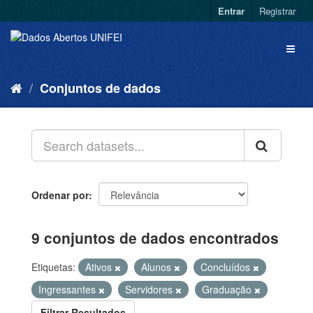
Entrar
Registrar
Conjuntos de dados
Ordenar por
9 conjuntos de dados encontrados
Etiquetas:
Ativos
Alunos
Concluídos
Ingressantes
Servidores
Graduação
Filtrar Resultados