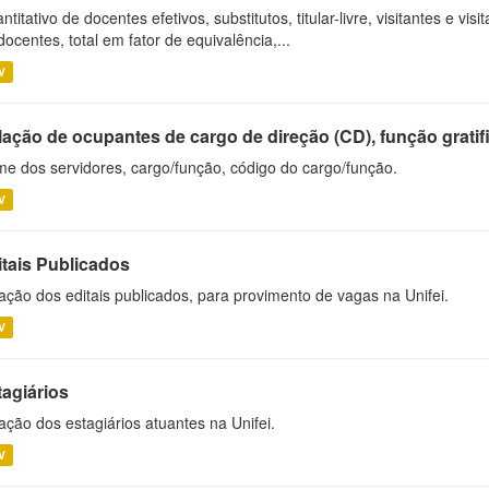
ntitativo de docentes efetivos, substitutos, titular-livre, visitantes e vi
docentes, total em fator de equivalência,...
V
ação de ocupantes de cargo de direção (CD), função gratifi
e dos servidores, cargo/função, código do cargo/função.
V
itais Publicados
ação dos editais publicados, para provimento de vagas na Unifei.
V
tagiários
ação dos estagiários atuantes na Unifei.
V