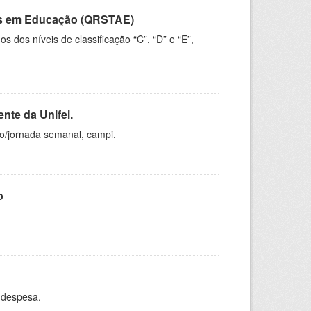
vos em Educação (QRSTAE)
dos níveis de classificação “C”, “D” e “E”,
nte da Unifei.
ho/jornada semanal, campi.
o
 despesa.