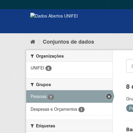
Conjuntos de dados
Organizações
UNIFEI
8
Grupos
8 
Pessoas
7
Gru
P
Despesas e Orçamentos
1
Etiquetas
Ba