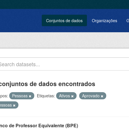
Conjuntos de dados
Organizações
G
conjuntos de dados encontrados
pos:
Pessoas
Etiquetas:
Ativos
Aprovado
essoas
nco de Professor Equivalente (BPE)