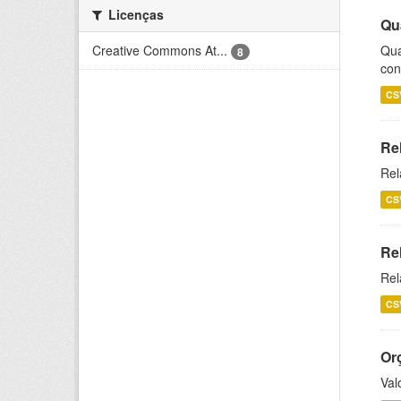
Licenças
Qu
Creative Commons At...
Qua
8
con
CS
Re
Rel
CS
Re
Rel
CS
Or
Val