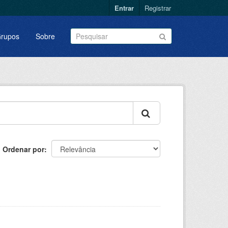
Entrar
Registrar
rupos
Sobre
Ordenar por