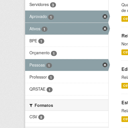
Servidores
Qua
3
de 
Aprovado
1
CS
Ativos
1
Rel
BPE
1
Nom
Orçamento
CS
1
Pessoas
1
Ed
Professor
Rel
1
CS
QRSTAE
1
Es
Formatos
Rel
CSV
8
CS