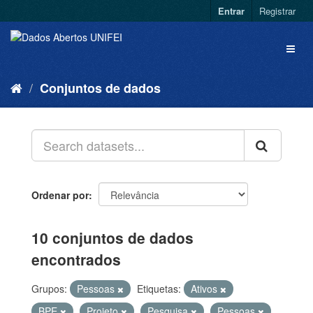
Entrar
Registrar
Conjuntos de dados
Ordenar por
10 conjuntos de dados
encontrados
Grupos:
Pessoas
Etiquetas:
Ativos
BPE
Projeto
Pesquisa
Pessoas