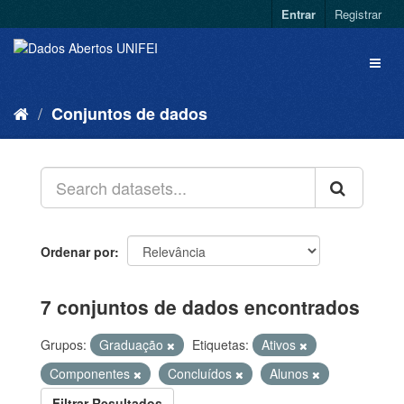
Entrar
Registrar
Conjuntos de dados
Ordenar por
7 conjuntos de dados encontrados
Grupos:
Graduação
Etiquetas:
Ativos
Componentes
Concluídos
Alunos
Filtrar Resultados