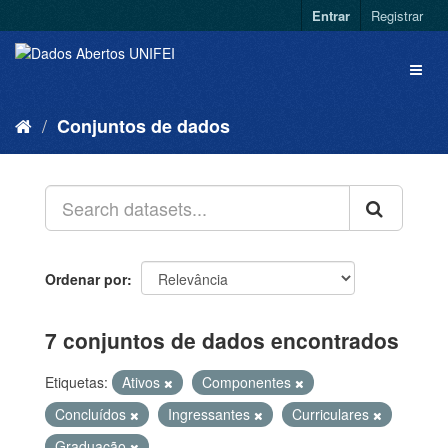
Entrar
Registrar
Conjuntos de dados
Ordenar por
7 conjuntos de dados encontrados
Etiquetas:
Ativos
Componentes
Concluídos
Ingressantes
Curriculares
Graduação