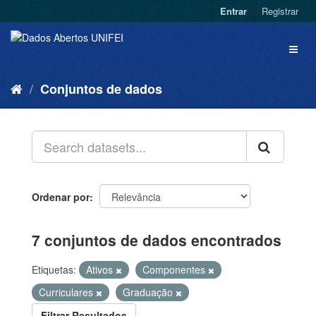
Entrar
Registrar
Conjuntos de dados
Ordenar por
7 conjuntos de dados encontrados
Etiquetas:
Ativos
Componentes
Curriculares
Graduação
Filtrar Resultados