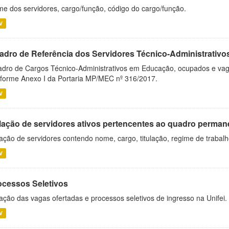
e dos servidores, cargo/função, código do cargo/função.
V
adro de Referência dos Servidores Técnico-Administrati
dro de Cargos Técnico-Administrativos em Educação, ocupados e vagos 
forme Anexo I da Portaria MP/MEC nº 316/2017.
V
lação de servidores ativos pertencentes ao quadro permane
ação de servidores contendo nome, cargo, titulação, regime de trabal
V
ocessos Seletivos
ação das vagas ofertadas e processos seletivos de ingresso na Unifei.
V