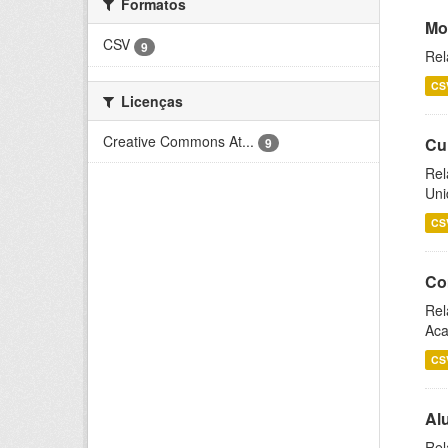
Formatos
Mo
CSV
9
Rel
CS
Licenças
Creative Commons At...
Cu
9
Rel
Uni
CS
Co
Rel
Aca
CS
Al
Rel