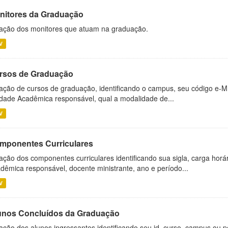
nitores da Graduação
ação dos monitores que atuam na graduação.
V
rsos de Graduação
ação de cursos de graduação, identificando o campus, seu código e-M
dade Acadêmica responsável, qual a modalidade de...
V
mponentes Curriculares
ação dos componentes curriculares identificando sua sigla, carga horá
dêmica responsável, docente ministrante, ano e período...
V
unos Concluídos da Graduação
ação dos alunos ingressantes identificando seu id, curso, campus ou p