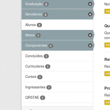
Graduação
Nom
6
CS
Servidores
3
Alunos
2
Qu
Qua
Ativos
1
con
Componentes
CS
1
Concluídos
1
Re
Curriculares
Rel
1
CS
Cursos
1
Ingressantes
1
Pr
Rel
QRSTAE
1
CS