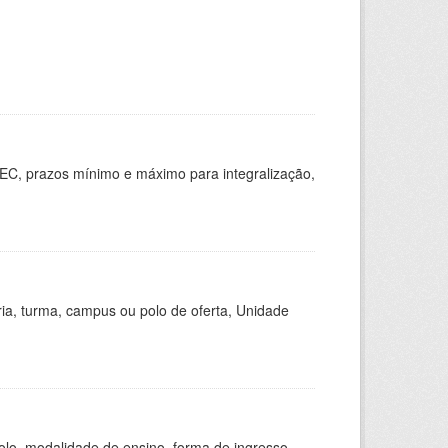
EC, prazos mínimo e máximo para integralização,
ria, turma, campus ou polo de oferta, Unidade
olo, modalidade de ensino, forma de ingresso,