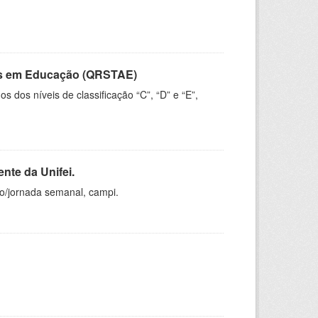
vos em Educação (QRSTAE)
dos níveis de classificação “C”, “D” e “E”,
nte da Unifei.
ho/jornada semanal, campi.