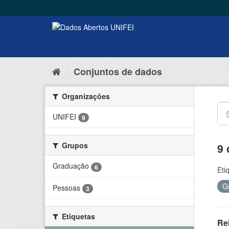
Conjuntos de dados
Organizações
UNIFEI
9
Grupos
9 
Graduação
6
Eti
G
Pessoas
3
Etiquetas
Rel