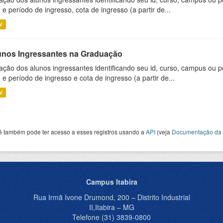
 e período de ingresso, cota de ingresso (a partir de...
V
unos Ingressantes na Graduação
ação dos alunos ingressantes identificando seu id, curso, campus ou p
 e período de ingresso e cota de ingresso (a partir de...
V
ê também pode ter acesso a esses registros usando a
API
(veja
Documentação da 
Campus Itabira
Rua Irmã Ivone Drumond, 200 – Distrito Industrial
II,Itabira – MG
Telefone (31) 3839-0800