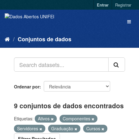
Entrar
Registrar
Conjuntos de dados
Ordenar por
9 conjuntos de dados encontrados
Etiquetas:
Ativos
Componentes
Servidores
Graduação
Cursos
Filtrar Resultados