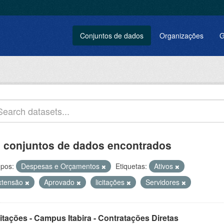
Conjuntos de dados
Organizações
G
 conjuntos de dados encontrados
pos:
Despesas e Orçamentos
Etiquetas:
Ativos
xtensão
Aprovado
licitações
Servidores
itações - Campus Itabira - Contratações Diretas