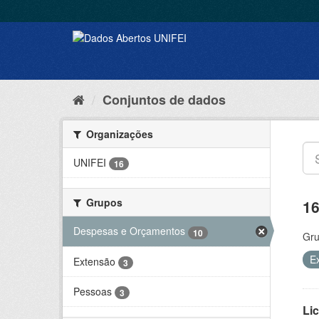
Conjuntos de dados
Organizações
UNIFEI
16
Grupos
16
Despesas e Orçamentos
10
Gru
E
Extensão
3
Pessoas
3
Lic