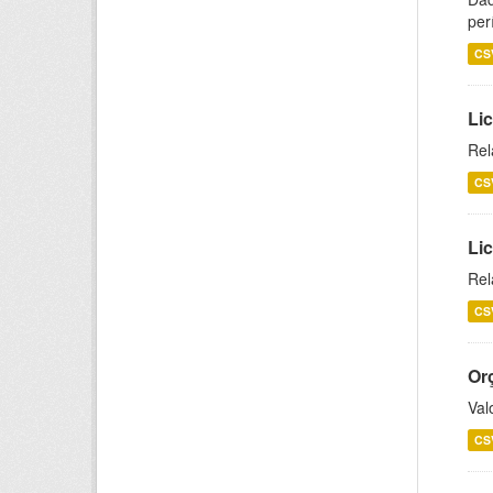
per
CS
Lic
Rel
CS
Lic
Rel
CS
Or
Val
CS