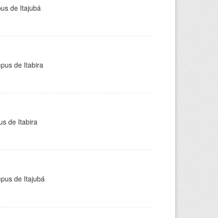
pus de Itajubá
pus de Itabira
s de Itabira
mpus de Itajubá