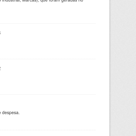
3
2
e despesa.