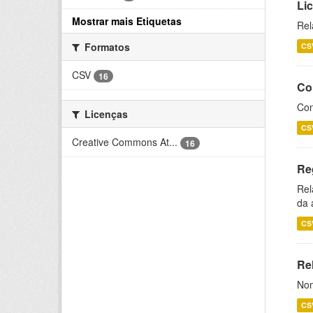
Li
Mostrar mais Etiquetas
Rel
Formatos
CS
CSV
16
Co
Con
Licenças
CS
Creative Commons At...
16
Re
Rel
da 
CS
Rel
Nom
CS