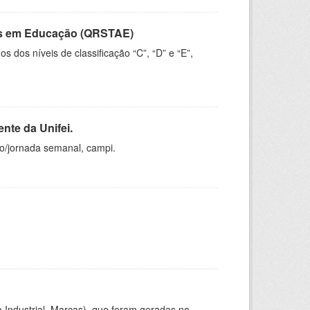
vos em Educação (QRSTAE)
dos níveis de classificação “C”, “D” e “E”,
nte da Unifei.
ho/jornada semanal, campi.
 Industrial, Marcas), que foram geradas no