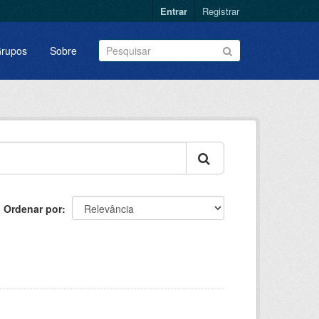
Entrar
Registrar
rupos
Sobre
Ordenar por