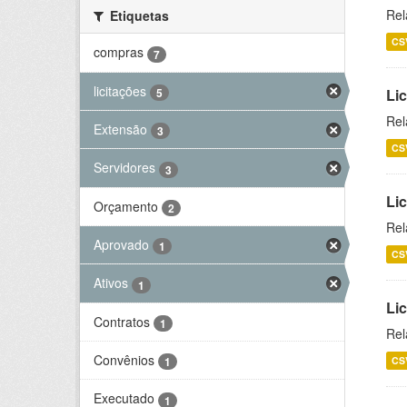
Rel
Etiquetas
CS
compras
7
licitações
5
Lic
Rel
Extensão
3
CS
Servidores
3
Lic
Orçamento
2
Rel
Aprovado
1
CS
Ativos
1
Li
Contratos
1
Rel
Convênios
CS
1
Executado
1