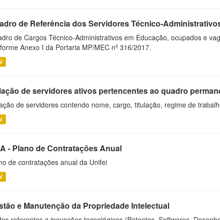
adro de Referência dos Servidores Técnico-Administrati
dro de Cargos Técnico-Administrativos em Educação, ocupados e vagos 
forme Anexo I da Portaria MP/MEC nº 316/2017.
V
lação de servidores ativos pertencentes ao quadro permane
ação de servidores contendo nome, cargo, titulação, regime de trabal
V
A - Plano de Contratações Anual
no de contratações anual da Unifei
V
stão e Manutenção da Propriedade Intelectual
os referentes a inovações tecnológicas (Patentes, Softwares, Desenho