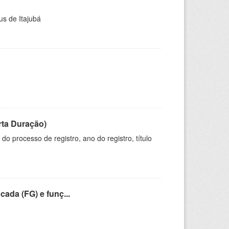
us de Itajubá
rta Duração)
o processo de registro, ano do registro, título
cada (FG) e funç...