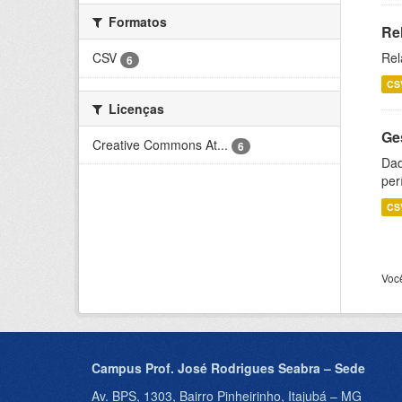
Formatos
Re
Rel
CSV
6
CS
Licenças
Ge
Creative Commons At...
6
Dad
per
CS
Voc
Campus Prof. José Rodrigues Seabra – Sede
Av. BPS, 1303, Bairro Pinheirinho, Itajubá – MG