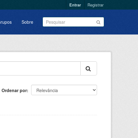
Entrar
Registrar
rupos
Sobre
Ordenar por