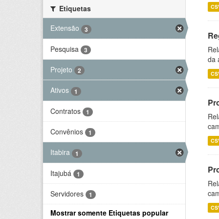
CS
Etiquetas
Extensão
3
Re
Pesquisa
Rel
3
da 
Projeto
2
CS
Ativos
1
Pr
Contratos
1
Rel
cam
Convênios
1
CS
Itabira
1
Pr
Itajubá
1
Rel
cam
Servidores
1
CS
Mostrar somente Etiquetas popular