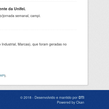
nte da Unifei.
ho/jornada semanal, campi.
 Industrial, Marcas), que foram geradas no
API
).
© 2018 - Desenvolvido e mantido por
DTI
Powered by Ckan