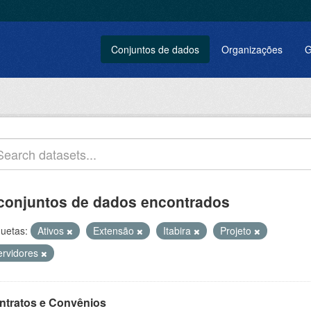
Conjuntos de dados
Organizações
G
conjuntos de dados encontrados
quetas:
Ativos
Extensão
Itabira
Projeto
ervidores
ntratos e Convênios