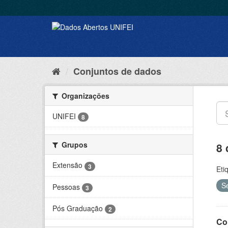
Conjuntos de dados
Organizações
UNIFEI
8
Grupos
8 
Extensão
3
Eti
S
Pessoas
3
Pós Graduação
2
Co