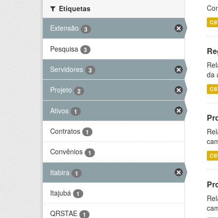
Con
Etiquetas
CS
Extensão
3
Pesquisa
3
Re
Rel
Servidores
3
da 
Projeto
CS
2
Ativos
1
Pr
Contratos
Rel
1
cam
Convênios
1
CS
Itabira
1
Pr
Itajubá
1
Rel
cam
QRSTAE
1