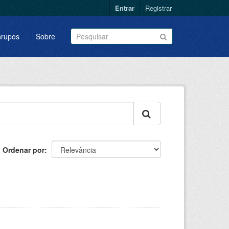
Entrar
Registrar
rupos
Sobre
Ordenar por