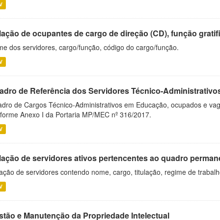
V
ação de ocupantes de cargo de direção (CD), função gratifi
e dos servidores, cargo/função, código do cargo/função.
V
adro de Referência dos Servidores Técnico-Administrati
dro de Cargos Técnico-Administrativos em Educação, ocupados e vagos 
forme Anexo I da Portaria MP/MEC nº 316/2017.
V
lação de servidores ativos pertencentes ao quadro permane
ação de servidores contendo nome, cargo, titulação, regime de trabal
V
stão e Manutenção da Propriedade Intelectual