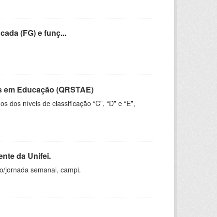
cada (FG) e funç...
vos em Educação (QRSTAE)
dos níveis de classificação “C”, “D” e “E”,
nte da Unifei.
ho/jornada semanal, campi.