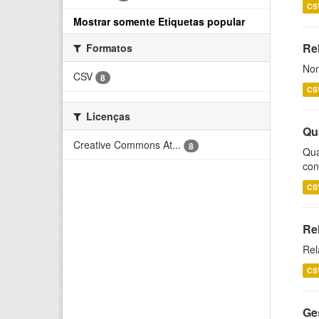
CS
Mostrar somente Etiquetas popular
Rel
Formatos
Nom
CSV
8
CS
Licenças
Qu
Creative Commons At...
8
Qua
con
CS
Re
Rel
CS
Ge