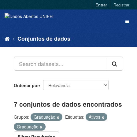
Entrar
Registrar
Conjuntos de dados
Ordenar por
7 conjuntos de dados encontrados
Grupos:
Graduação
Etiquetas:
Ativos
Graduação
Filtrar Resultados