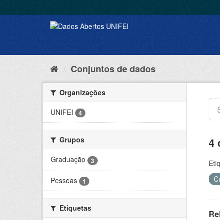
Conjuntos de dados
Organizações
UNIFEI
4
Grupos
4 
Graduação
3
Eti
C
Pessoas
1
Etiquetas
Re