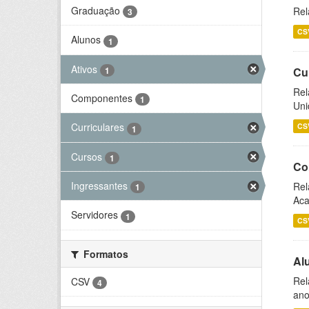
Graduação
Rel
3
CS
Alunos
1
Ativos
1
Cu
Rel
Componentes
1
Uni
Curriculares
CS
1
Cursos
1
Co
Ingressantes
Rel
1
Aca
Servidores
1
CS
Formatos
Al
Rel
CSV
4
ano