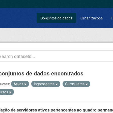
Conjuntos de dados
Organizações
G
conjuntos de dados encontrados
quetas:
Ativos
Ingressantes
Curriculares
ursos
lação de servidores ativos pertencentes ao quadro permane