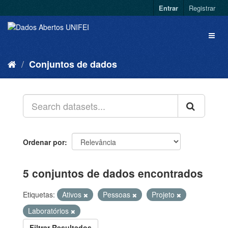
Entrar
Registrar
Conjuntos de dados
Ordenar por
5 conjuntos de dados encontrados
Etiquetas:
Ativos
Pessoas
Projeto
Laboratórios
Filtrar Resultados