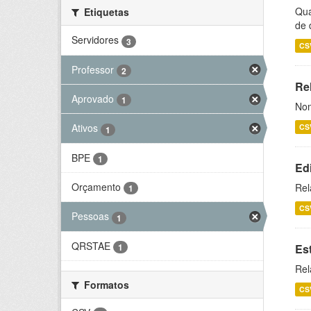
Qua
Etiquetas
de 
Servidores
3
CS
Professor
2
Rel
Aprovado
1
Nom
Ativos
CS
1
BPE
1
Ed
Orçamento
Rel
1
CS
Pessoas
1
QRSTAE
1
Es
Rel
Formatos
CS