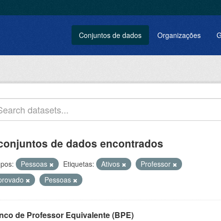
Conjuntos de dados
Organizações
G
conjuntos de dados encontrados
pos:
Pessoas
Etiquetas:
Ativos
Professor
provado
Pessoas
nco de Professor Equivalente (BPE)