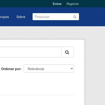
Entrar
Registrar
rupos
Sobre
Ordenar por