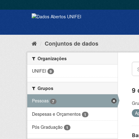
Conjuntos de dados
Organizações
UNIFEI
9
Grupos
9 
Pessoas
7
Gru
A
Despesas e Orçamentos
1
Pós Graduação
1
Ba