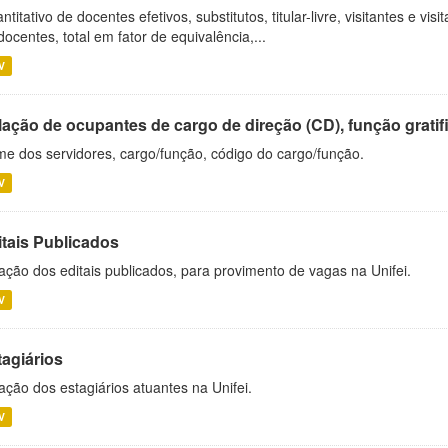
ntitativo de docentes efetivos, substitutos, titular-livre, visitantes e vi
docentes, total em fator de equivalência,...
V
ação de ocupantes de cargo de direção (CD), função gratifi
e dos servidores, cargo/função, código do cargo/função.
V
itais Publicados
ação dos editais publicados, para provimento de vagas na Unifei.
V
tagiários
ação dos estagiários atuantes na Unifei.
V