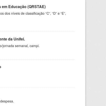
vos em Educação (QRSTAE)
dos níveis de classificação “C”, “D” e “E”,
nte da Unifei.
ho/jornada semanal, campi.
o
 despesa.