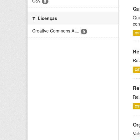
CSV
9
Qu
Qua
Licenças
con
Creative Commons At...
9
CS
Re
Rel
CS
Re
Rel
CS
Or
Val