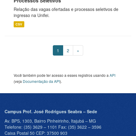
Processos Seletivos
Relação das vagas ofertadas e processos seletivos de
ingresso na Unifei.
CSV
1
2
»
Você também pode ter acesso a esses registros usando a
API
(veja
Documentação da API
).
Campus Prof. José Rodrigues Seabra – Sede
Av. BPS, 1303, Bairro Pinheirinho, Itajubá – MG
Telefone: (35) 3629 – 1101 Fax: (35) 3622 – 3596
Caixa Postal 50 CEP: 37500 903