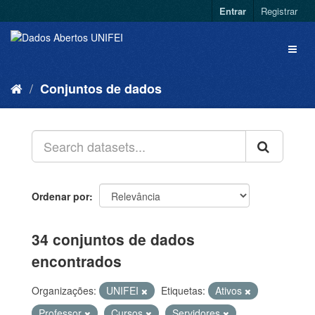
Entrar
Registrar
Conjuntos de dados
Ordenar por
34 conjuntos de dados
encontrados
Organizações:
UNIFEI
Etiquetas:
Ativos
Professor
Cursos
Servidores