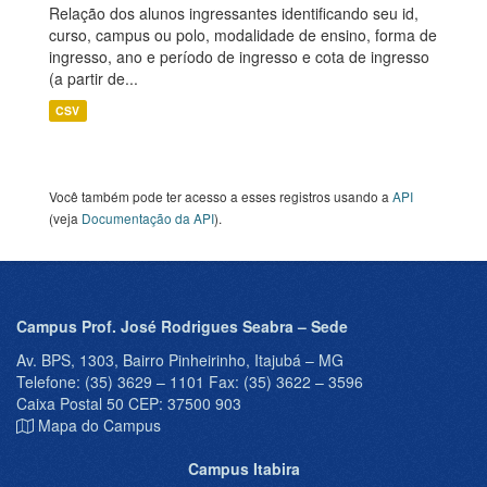
Relação dos alunos ingressantes identificando seu id,
curso, campus ou polo, modalidade de ensino, forma de
ingresso, ano e período de ingresso e cota de ingresso
(a partir de...
CSV
Você também pode ter acesso a esses registros usando a
API
(veja
Documentação da API
).
Campus Prof. José Rodrigues Seabra – Sede
Av. BPS, 1303, Bairro Pinheirinho, Itajubá – MG
Telefone: (35) 3629 – 1101 Fax: (35) 3622 – 3596
Caixa Postal 50 CEP: 37500 903
Mapa do Campus
Campus Itabira