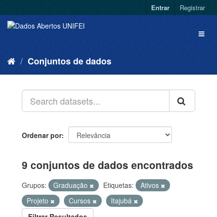
Entrar
Registrar
Conjuntos de dados
Ordenar por
9 conjuntos de dados encontrados
Grupos:
Graduação
Etiquetas:
Ativos
Projeto
Cursos
Itajubá
Filtrar Resultados