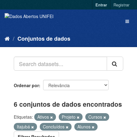
Entrar
Registrar
Conjuntos de dados
Ordenar por
6 conjuntos de dados encontrados
Etiquetas:
Ativos
Projeto
Cursos
Itajubá
Concluídos
Alunos
Filtrar Resultados