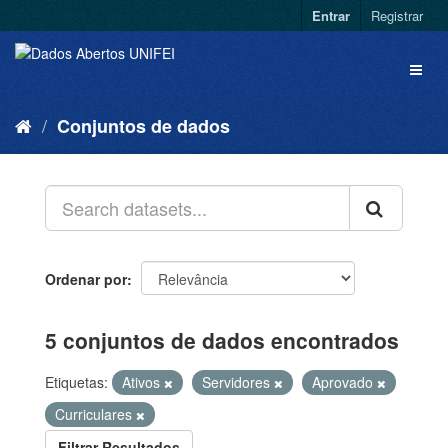
Entrar
Registrar
Conjuntos de dados
Ordenar por
5 conjuntos de dados encontrados
Etiquetas:
Ativos
Servidores
Aprovado
Curriculares
Filtrar Resultados