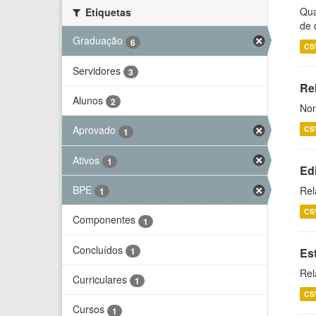
Qua
Etiquetas
de 
Graduação
6
CS
Servidores
3
Rel
Alunos
2
Nom
Aprovado
CS
1
Ativos
1
Ed
BPE
Rel
1
CS
Componentes
1
Concluídos
1
Es
Rel
Curriculares
1
CS
Cursos
1