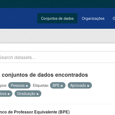
Conjuntos de dados
Organizações
G
 conjuntos de dados encontrados
pos:
Pessoas
Etiquetas:
BPE
Aprovado
tivos
Graduação
nco de Professor Equivalente (BPE)