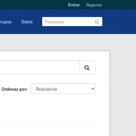
Entrar
Registrar
rupos
Sobre
Ordenar por