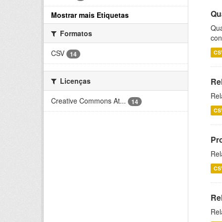
Qu
Mostrar mais Etiquetas
Qua
Formatos
con
CSV
CS
14
Licenças
Re
Rel
Creative Commons At...
14
CS
Pr
Rel
CS
Re
Rel