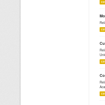
CS
Mo
Rel
CS
Cu
Rel
Uni
CS
Co
Rel
Aca
CS