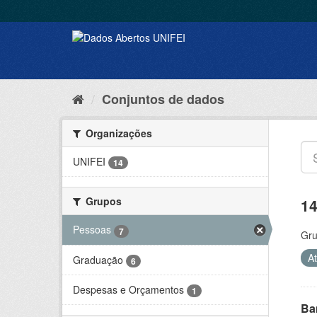
Conjuntos de dados
Organizações
UNIFEI
14
Grupos
14
Pessoas
7
Gru
A
Graduação
6
Despesas e Orçamentos
1
Ba