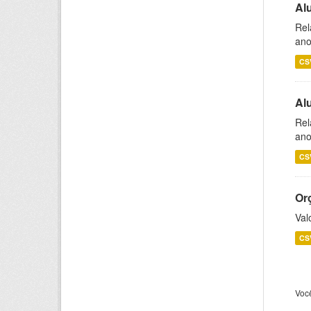
Al
Rel
ano
CS
Al
Rel
ano
CS
Or
Val
CS
Voc