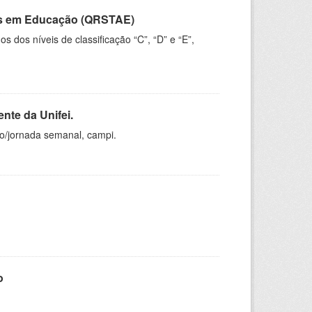
vos em Educação (QRSTAE)
dos níveis de classificação “C”, “D” e “E”,
nte da Unifei.
ho/jornada semanal, campi.
o