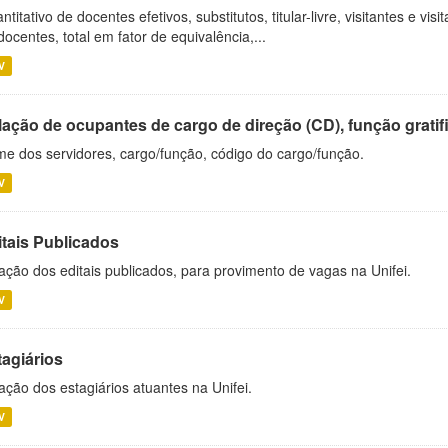
ntitativo de docentes efetivos, substitutos, titular-livre, visitantes e vi
docentes, total em fator de equivalência,...
V
ação de ocupantes de cargo de direção (CD), função gratifi
e dos servidores, cargo/função, código do cargo/função.
V
itais Publicados
ação dos editais publicados, para provimento de vagas na Unifei.
V
tagiários
ação dos estagiários atuantes na Unifei.
V