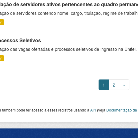
lação de servidores ativos pertencentes ao quadro permane
ação de servidores contendo nome, cargo, titulação, regime de trabal
V
ocessos Seletivos
ação das vagas ofertadas e processos seletivos de ingresso na Unifei.
V
1
2
»
ê também pode ter acesso a esses registros usando a
API
(veja
Documentação da 