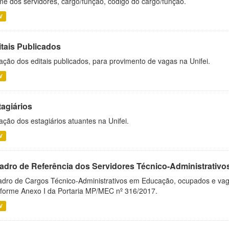
e dos servidores, cargo/função, código do cargo/função.
V
itais Publicados
ação dos editais publicados, para provimento de vagas na Unifei.
V
tagiários
ação dos estagiários atuantes na Unifei.
V
adro de Referência dos Servidores Técnico-Administrati
dro de Cargos Técnico-Administrativos em Educação, ocupados e vagos 
forme Anexo I da Portaria MP/MEC nº 316/2017.
V