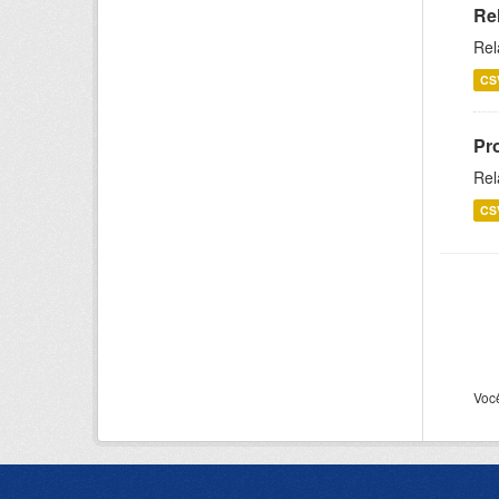
Re
Rel
CS
Pr
Rel
CS
Voc