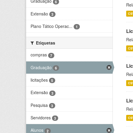
Graduação
6
Rel
Extensão
CS
3
Plano Tático Operac...
1
Lic
Rel
Etiquetas
CS
compras
7
Lic
Graduação
6
Rel
licitações
5
CS
Extensão
3
Li
Pesquisa
3
Rel
Servidores
CS
3
Alunos
2