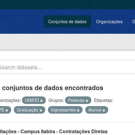
Conjuntos de dados
Organizações
G
 conjuntos de dados encontrados
anizações:
UNIFEI
Grupos:
Pessoas
Etiquetas:
PE
Graduação
Ingressantes
Alunos
itações - Campus Itabira - Contratações Diretas