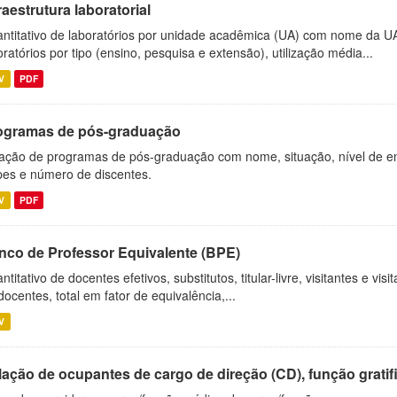
raestrutura laboratorial
ntitativo de laboratórios por unidade acadêmica (UA) com nome da U
oratórios por tipo (ensino, pesquisa e extensão), utilização média...
V
PDF
ogramas de pós-graduação
ação de programas de pós-graduação com nome, situação, nível de ens
es e número de discentes.
V
PDF
nco de Professor Equivalente (BPE)
ntitativo de docentes efetivos, substitutos, titular-livre, visitantes e vi
docentes, total em fator de equivalência,...
V
ação de ocupantes de cargo de direção (CD), função gratifi