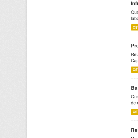
Inf
Qua
lab
CS
Pr
Rel
Cap
CS
Ba
Qua
de 
CS
Rel