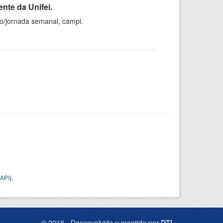
nte da Unifei.
ho/jornada semanal, campi.
API
).
© 2018 - Desenvolvido e mantido por
DTI