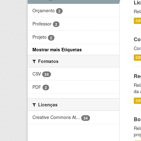
Li
Orçamento
2
Rel
CS
Professor
2
Projeto
2
Co
Con
Mostrar mais Etiquetas
CS
Formatos
CSV
34
Re
Rel
PDF
2
da 
CS
Licenças
Creative Commons At...
34
Bol
Rel
pro