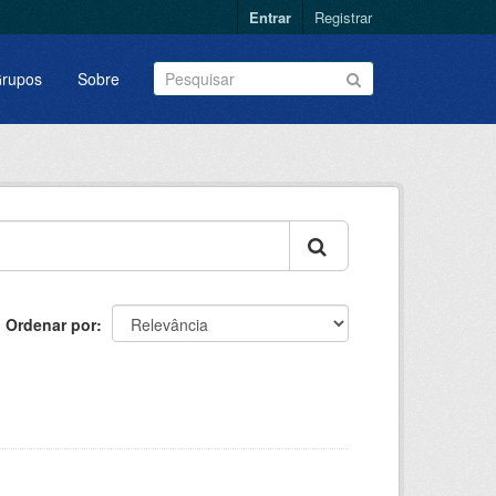
Entrar
Registrar
rupos
Sobre
Ordenar por