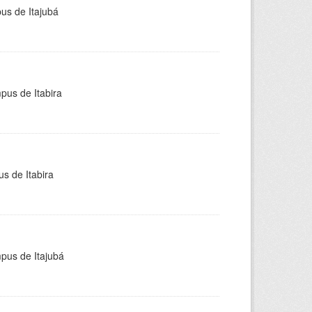
pus de Itajubá
pus de Itabira
s de Itabira
mpus de Itajubá