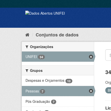
Conjuntos de dados
Organizações
UNIFEI
34
Grupos
34
Despesas e Orçamentos
10
Org
B
Pessoas
7
Pós Graduação
7
Lic