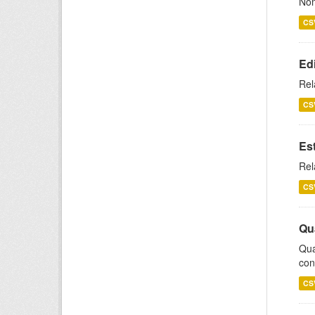
Nom
CS
Ed
Rel
CS
Es
Rel
CS
Qu
Qua
con
CS