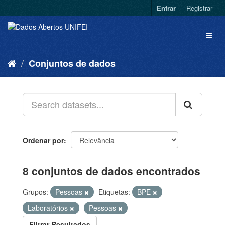
Entrar
Registrar
Conjuntos de dados
Ordenar por
8 conjuntos de dados encontrados
Grupos:
Pessoas
Etiquetas:
BPE
Laboratórios
Pessoas
Filtrar Resultados