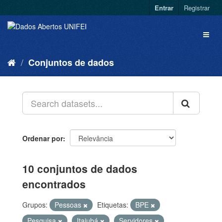
Entrar
Registrar
Conjuntos de dados
Ordenar por
10 conjuntos de dados
encontrados
Grupos:
Pessoas
Etiquetas:
BPE
Pesquisa
Itajubá
Servidores