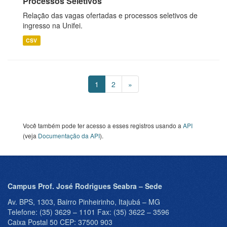
Processos Seletivos
Relação das vagas ofertadas e processos seletivos de
ingresso na Unifei.
CSV
1
2
»
Você também pode ter acesso a esses registros usando a
API
(veja
Documentação da API
).
Campus Prof. José Rodrigues Seabra – Sede
Av. BPS, 1303, Bairro Pinheirinho, Itajubá – MG
Telefone: (35) 3629 – 1101 Fax: (35) 3622 – 3596
Caixa Postal 50 CEP: 37500 903