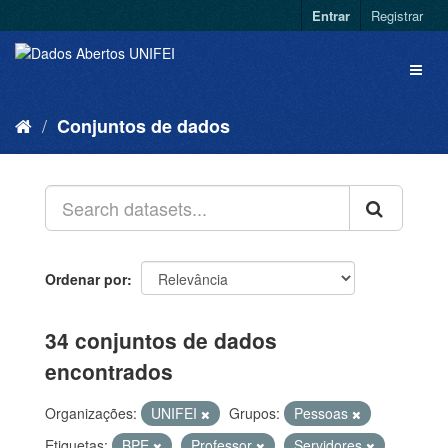
Entrar
Registrar
Conjuntos de dados
Ordenar por
34 conjuntos de dados
encontrados
Organizações:
UNIFEI
Grupos:
Pessoas
Etiquetas:
BPE
Professor
Servidores