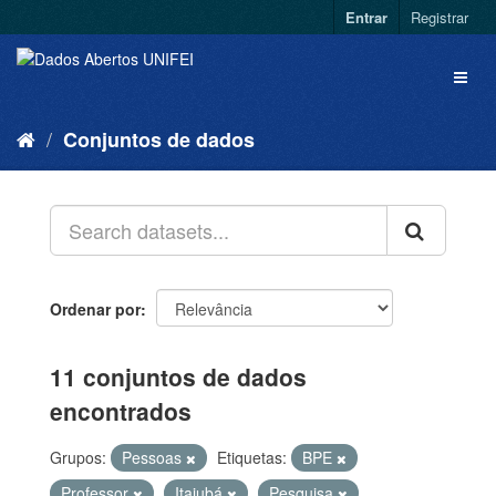
Entrar
Registrar
Conjuntos de dados
Ordenar por
11 conjuntos de dados
encontrados
Grupos:
Pessoas
Etiquetas:
BPE
Professor
Itajubá
Pesquisa