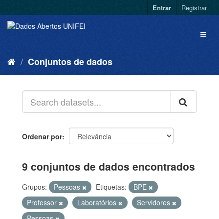
Entrar
Registrar
Conjuntos de dados
Ordenar por
9 conjuntos de dados encontrados
Grupos:
Pessoas
Etiquetas:
BPE
Professor
Laboratórios
Servidores
Pessoas