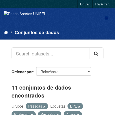
Entrar
Registrar
Conjuntos de dados
Ordenar por
11 conjuntos de dados
encontrados
Grupos:
Pessoas
Etiquetas:
BPE
Professor
Pesquisa
Ativos