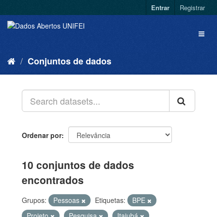
Entrar
Registrar
Conjuntos de dados
Ordenar por
10 conjuntos de dados
encontrados
Grupos:
Pessoas
Etiquetas:
BPE
Projeto
Pesquisa
Itajubá