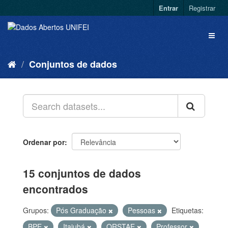
Entrar
Registrar
Conjuntos de dados
Ordenar por
15 conjuntos de dados
encontrados
Grupos:
Pós Graduação
Pessoas
Etiquetas:
BPE
Itajubá
QRSTAE
Professor