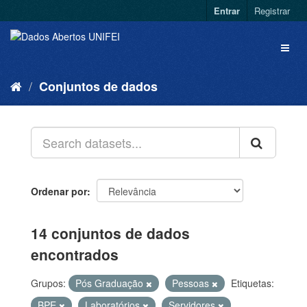
Entrar
Registrar
Conjuntos de dados
Ordenar por
14 conjuntos de dados
encontrados
Grupos:
Pós Graduação
Pessoas
Etiquetas:
BPE
Laboratórios
Servidores