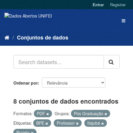
Entrar
Registrar
Conjuntos de dados
Ordenar por
8 conjuntos de dados encontrados
Formatos:
PDF
Grupos:
Pós Graduação
Etiquetas:
BPE
Professor
Itajubá
Projeto